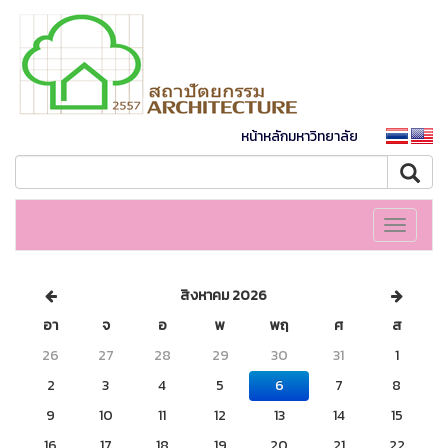
หน้าหลักมหาวิทยาลัย
Toggle
navigati
สิงหาคม 2026
อา
จ
อ
พ
พฤ
ศ
ส
26
27
28
29
30
31
1
2
3
4
5
6
7
8
9
10
11
12
13
14
15
16
17
18
19
20
21
22